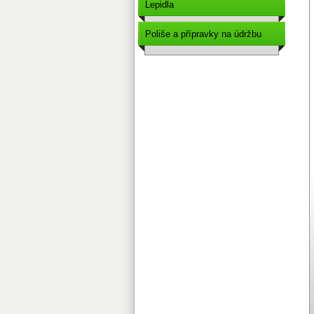
Lepidla
Poliše a přípravky na údržbu