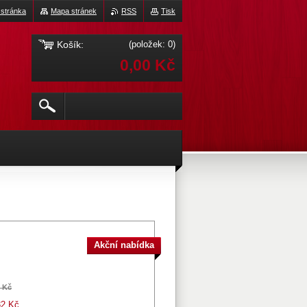
 stránka
Mapa stránek
RSS
Tisk
Košík:
(položek: 0)
0,00 Kč
Akční nabídka
0 Kč
32 Kč