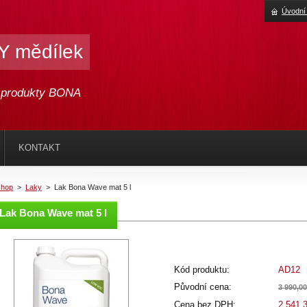
Úvodní
 mědílek
é produkty BONA
KONTAKT
shop
>
Laky
>
Lak Bona Wave mat 5 l
Lak Bona Wave mat 5 l
Kód produktu:
AD12
Původní cena:
3 990,0
Cena bez DPH:
2 541,