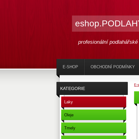
eshop.PODLAHY
profesionální podlahářsk
E-SHOP
OBCHODNÍ PODMÍNKY
E-
KATEGORIE
Laky
Oleje
Tmely