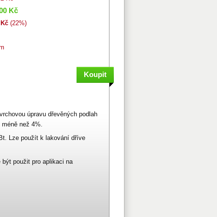
,00 Kč
 Kč
(22%)
em
ovrchovou úpravu dřevěných podlah
, méně než 4%.
Bt. Lze použít k lakování dříve
ýt použit pro aplikaci na