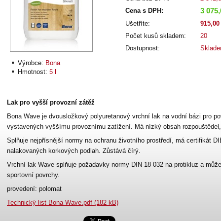
3 075
Cena s DPH:
Ušetříte:
915,00
Počet kusů skladem:
20
Dostupnost:
Sklad
Výrobce:
Bona
Hmotnost:
5 l
Lak pro vyšší provozní zátěž
Bona Wave je dvousložkový polyuretanový vrchní lak na vodní bázi pro p
vystavených vyššímu provoznímu zatížení. Má nízký obsah rozpouštědel
Splňuje nejpřísnější normy na ochranu životního prostředí, má certifikát DI
nalakovaných korkových podlah. Zůstává čírý.
Vrchní lak Wave splňuje požadavky normy DIN 18 032 na protikluz a může b
sportovní povrchy.
provedení: polomat
Technický list Bona Wave.pdf (182 kB)