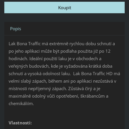
Popis
Lak Bona Traffic má extrémně rychlou dobu schnutí a
po jeho aplikaci může být podlaha použita již po 12
hodinách. Ideální použití laku je v obchodech a
veřejných budovách, kde je vyžadována krátká doba
schnutí a vysoká odolnost laku. Lak Bona Traffic HD má
velmi slabý zápach, během ani po aplikaci nezůstává v
místnosti nepříjemný zápach. Zůstává čírý a je
maximálně odolný vůči opotřebení, škrábancům a
chemikáliím.
Vlastnosti: