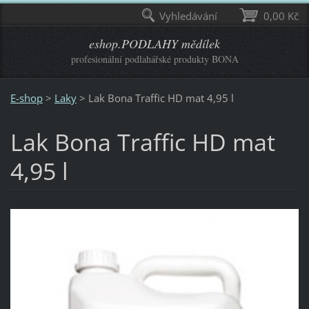
Vyhledávání
0,00 Kč
eshop.PODLAHY mědílek
profesionální podlahářské produkty BONA
E-shop
>
Laky
>
Lak Bona Traffic HD mat 4,95 l
Lak Bona Traffic HD mat
4,95 l